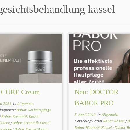
gesichtsbehandlung kassel
 CURE Cream
Neu: DOCTOR
BABOR PRO
il 2024
in
Allgemein
lagwortet
Babor Gesichtspflege
5. April 2019
in
Allgemein
/
Babor Kosmetik Kassel
verschlagwortet
Babor Kassel
/
D
lsberg
/
Babor Kosmetik Kassel
Babor Hautarzt Kassel
/
Doctor B
lmshöhe
/
Babor Kosmetikerin