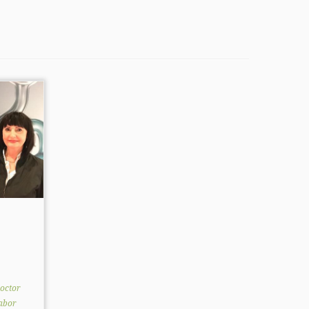
octor
abor