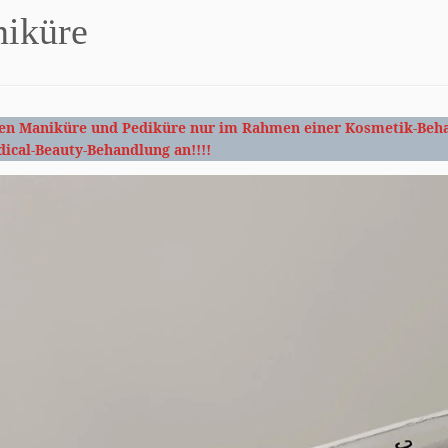
iküre
ten Maniküre und Pediküre nur im Rahmen einer Kosmetik-Beh
ical-Beauty-Behandlung an!!!!