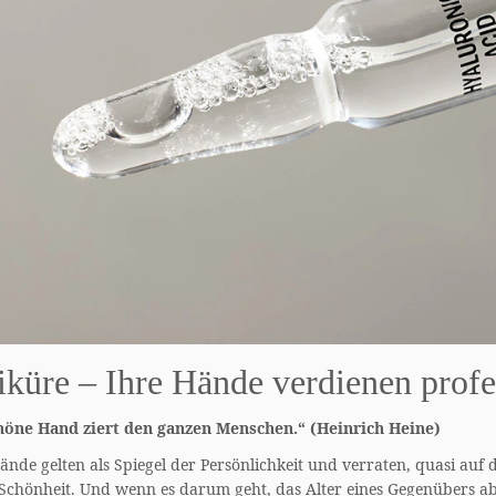
küre – Ihre Hände verdienen profe
höne Hand ziert den ganzen Menschen.“ (Heinrich Heine)
nde gelten als Spiegel der Persönlichkeit und verraten, quasi auf 
 Schönheit. Und wenn es darum geht, das Alter eines Gegenübers abz