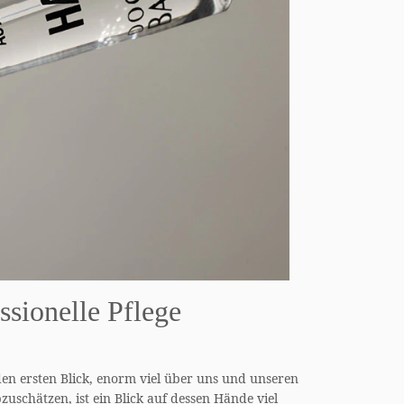
ssionelle Pflege
den ersten Blick, enorm viel über uns und unseren
uschätzen, ist ein Blick auf dessen Hände viel