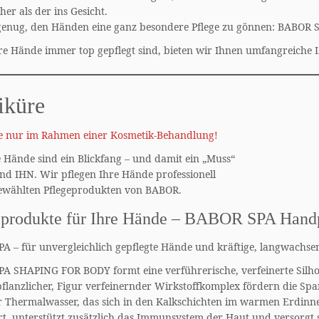
cher als der ins Gesicht.
enug, den Händen eine ganz besondere Pflege zu gönnen: BABOR 
re Hände immer top gepflegt sind, bieten wir Ihnen umfangreiche
iküre
 nur im Rahmen einer Kosmetik-Behandlung!
e Hände sind ein Blickfang – und damit ein „Muss“
und IHN. Wir pflegen Ihre Hände professionell
ewählten Pflegeprodukten von BABOR.
eprodukte für Ihre Hände – BABOR SPA Hand
A – für unvergleichlich gepflegte Hände und kräftige, langwachse
A SHAPING FOR BODY formt eine verführerische, verfeinerte Silhou
pflanzlicher, Figur verfeinernder Wirkstoffkomplex fördern die Sp
 Thermalwasser, das sich in den Kalkschichten im warmen Erdinn
t, unterstützt zusätzlich das Immunsystem der Haut und versorgt sie 