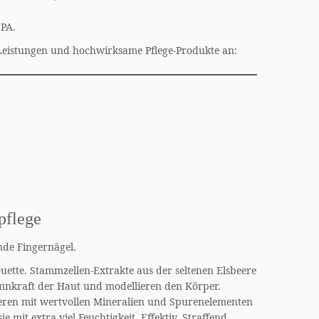
SPA.
 Leistungen und hochwirksame Pflege-Produkte an:
pflege
nde Fingernägel.
ette. Stammzellen-Extrakte aus der seltenen Elsbeere
annkraft der Haut und modellieren den Körper.
eren mit wertvollen Mineralien und Spurenelementen
mit extra viel Feuchtigkeit. Effektiv. Straffend.