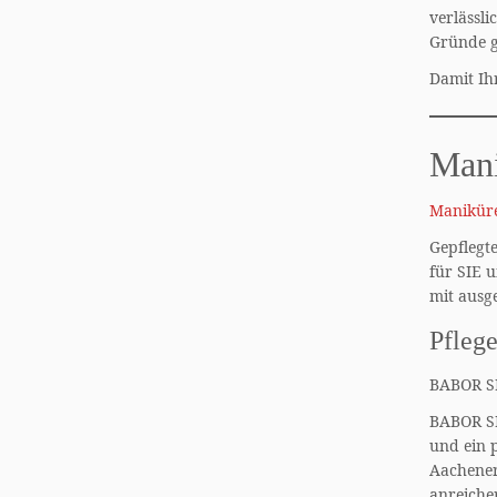
verlässli
Gründe g
Damit Ih
Man
Maniküre
Gepflegt
für SIE 
mit ausg
Pfleg
BABOR SP
BABOR SP
und ein 
Aachener
anreicher