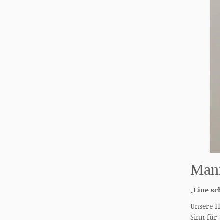
Mani
„Eine sc
Unsere Hä
Sinn für